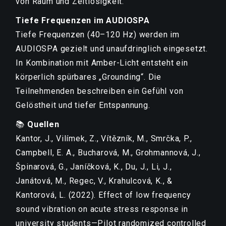
von Raum und Zeitlosigkeit.
Tiefe Frequenzen im AUDIOSPA
Tiefe Frequenzen (40–120 Hz) werden im
AUDIOSPA gezielt und unaufdringlich eingesetzt.
In Kombination mit Amber-Licht entsteht ein
körperlich spürbares „Grounding“. Die
Teilnehmenden beschreiben ein Gefühl von
Gelöstheit und tiefer Entspannung.
📚
Quellen
Kantor, J., Vilímek, Z., Vítězník, M., Smrčka, P.,
Campbell, E. A., Bucharová, M., Grohmannová, J.,
Špinarová, G., Janíčková, K., Du, J., Li, J.,
Janátová, M., Regec, V., Krahulcová, K., &
Kantorová, L. (2022). Effect of low frequency
sound vibration on acute stress response in
university students—Pilot randomized controlled