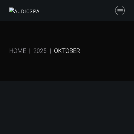
Skip
to
the
content
HOME
2025
OKTOBER